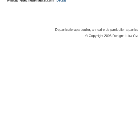
www.lamedecinedelhabitat.com
|
Détails
Departiculieraparticulier, annuaire de particulier a partic
© Copyright 2006 Design: Luka 