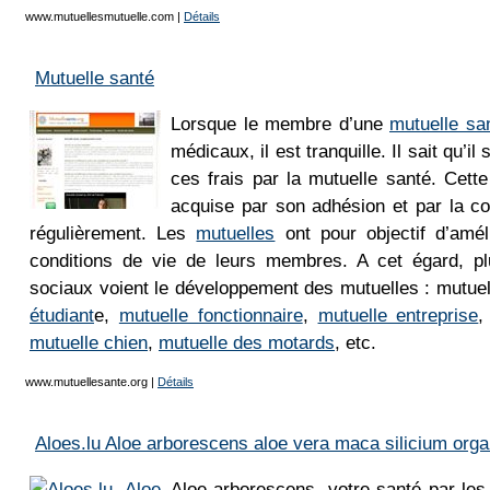
www.mutuellesmutuelle.com
|
Détails
Mutuelle santé
Lorsque le membre d’une
mutuelle sa
médicaux, il est tranquille. Il sait qu’i
ces frais par la mutuelle santé. Cette 
acquise par son adhésion et par la cot
régulièrement. Les
mutuelles
ont pour objectif d’amél
conditions de vie de leurs membres. A cet égard, p
sociaux voient le développement des mutuelles : mutue
étudiant
e,
mutuelle fonctionnaire
,
mutuelle entreprise
mutuelle chien
,
mutuelle des motards
, etc.
www.mutuellesante.org
|
Détails
Aloes.lu Aloe arborescens aloe vera maca silicium org
Aloe arborescens, votre santé par les 