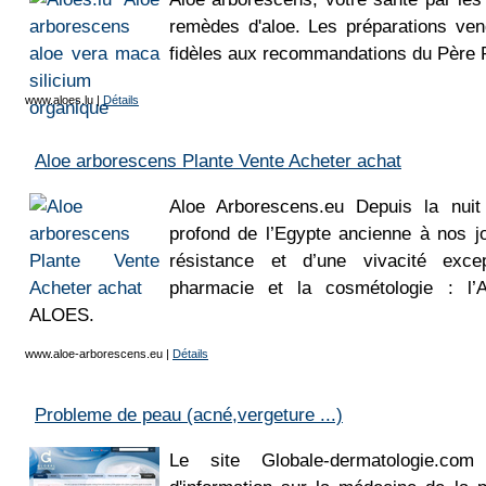
remèdes d'aloe. Les préparations ven
fidèles aux recommandations du Père
www.aloes.lu
|
Détails
Aloe arborescens Plante Vente Acheter achat
Aloe Arborescens.eu Depuis la nui
profond de l’Egypte ancienne à nos j
résistance et d’une vivacité except
pharmacie et la cosmétologie : l’
ALOES.
www.aloe-arborescens.eu
|
Détails
Probleme de peau (acné,vergeture ...)
Le site Globale-dermatologie.c