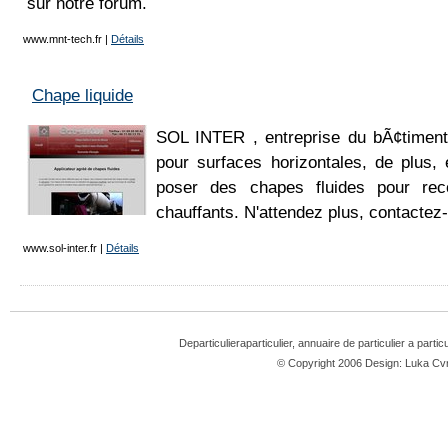
sur notre forum.
www.mnt-tech.fr
|
Détails
Chape liquide
SOL INTER , entreprise du bÃ¢timent
pour surfaces horizontales, de plus,
poser des chapes fluides pour rec
chauffants. N'attendez plus, contactez
www.sol-inter.fr
|
Détails
Departiculieraparticulier, annuaire de particulier a partic
© Copyright 2006 Design: Luka 