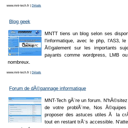
www.mnt-tech.fr
|
Détails
Blog geek
MNTT tiens un blog selon ses dispo
l'informatique, avec le php, l'AS3, le
Ã©galement sur les importants suje
payants comme wordpress, LMB ou
nombreux.
www.mnt-tech.fr
|
Détails
Forum de dÃ©pannage informatique
MNT-Tech gÃ¨re un forum. N'hÃ©sitez
de votre problÃ¨me, Nos Ã©quipes 
proposer des astuces utiles Ã la crÃ
tout en restant trÃ¨s accessible. N'at